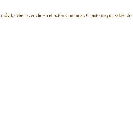
vo móvil, debe hacer clic en el botón Continuar. Cuanto mayor, sabiendo