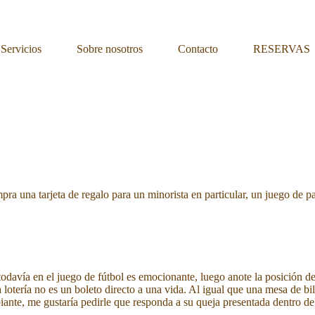
Servicios
Sobre nosotros
Contacto
RESERVAS
mpra una tarjeta de regalo para un minorista en particular, un juego de p
odavía en el juego de fútbol es emocionante, luego anote la posición d
otería no es un boleto directo a una vida. Al igual que una mesa de bil
ante, me gustaría pedirle que responda a su queja presentada dentro del