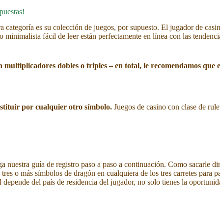
puestas!
a categoría es su colección de juegos, por supuesto. El jugador de casi
inimalista fácil de leer están perfectamente en línea con las tendenci
n multiplicadores dobles o triples – en total, le recomendamos que e
stituir por cualquier otro símbolo.
Juegos de casino con clase de rule
a nuestra guía de registro paso a paso a continuación. Como sacarle di
tres o más símbolos de dragón en cualquiera de los tres carretes para 
depende del país de residencia del jugador, no solo tienes la oportunid