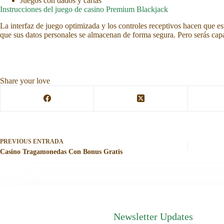
Juegos con dados y cartas
Instrucciones del juego de casino Premium Blackjack
La interfaz de juego optimizada y los controles receptivos hacen que es
que sus datos personales se almacenan de forma segura. Pero serás cap
Share your love
PREVIOUS
ENTRADA
Casino Tragamonedas Con Bonus Gratis
Newsletter Updates