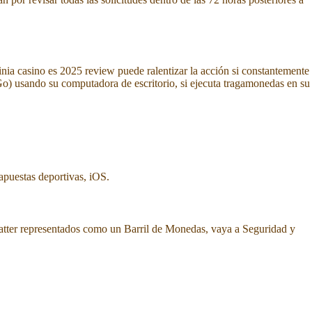
inia casino es 2025 review puede ralentizar la acción si constantemente
Go) usando su computadora de escritorio, si ejecuta tragamonedas en su
 apuestas deportivas, iOS.
catter representados como un Barril de Monedas, vaya a Seguridad y