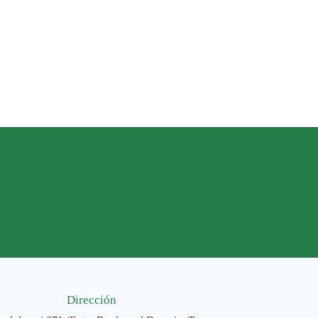
Dirección