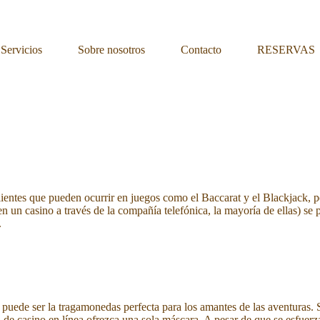
Servicios
Sobre nosotros
Contacto
RESERVAS
calientes que pueden ocurrir en juegos como el Baccarat y el Blackjack,
 en un casino a través de la compañía telefónica, la mayoría de ellas) s
.
 puede ser la tragamonedas perfecta para los amantes de las aventuras.
a de casino en línea ofrezca una sola máscara. A pesar de que se esfuerza