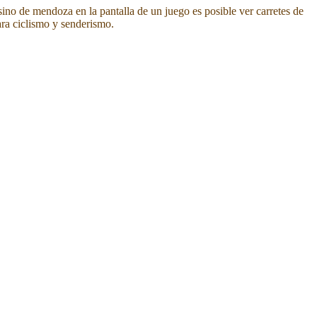
ino de mendoza en la pantalla de un juego es posible ver carretes de
ara ciclismo y senderismo.