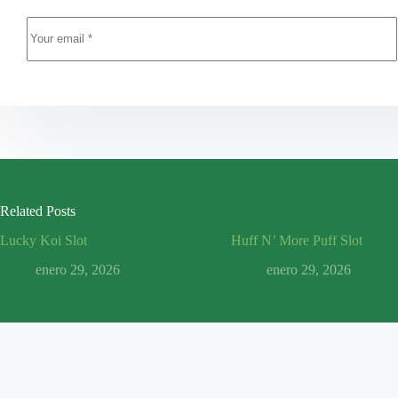
Related Posts
Lucky Koi Slot
Huff N’ More Puff Slot
enero 29, 2026
enero 29, 2026