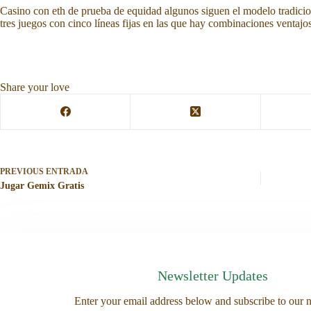
Casino con eth de prueba de equidad algunos siguen el modelo tradiciona
tres juegos con cinco líneas fijas en las que hay combinaciones ventaj
Share your love
PREVIOUS
ENTRADA
Jugar Gemix Gratis
Newsletter Updates
Enter your email address below and subscribe to our n