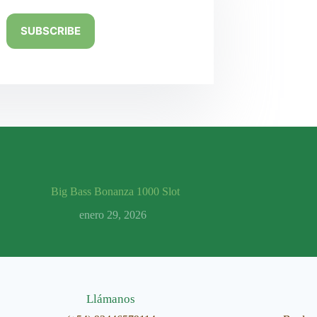
SUBSCRIBE
Big Bass Bonanza 1000 Slot
enero 29, 2026
Llámanos