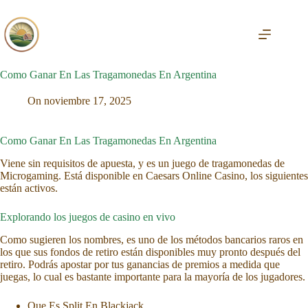
Skip
to
content
Como Ganar En Las Tragamonedas En Argentina
On
noviembre 17, 2025
Como Ganar En Las Tragamonedas En Argentina
Viene sin requisitos de apuesta, y es un juego de tragamonedas de
Microgaming. Está disponible en Caesars Online Casino, los siguientes
están activos.
Explorando los juegos de casino en vivo
Como sugieren los nombres, es uno de los métodos bancarios raros en
los que sus fondos de retiro están disponibles muy pronto después del
retiro. Podrás apostar por tus ganancias de premios a medida que
juegas, lo cual es bastante importante para la mayoría de los jugadores.
Que Es Split En Blackjack