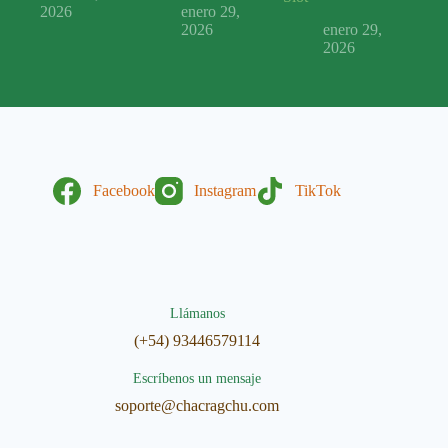
2026
enero 29,
2026
enero 29,
2026
Facebook
Instagram
TikTok
Llámanos
(+54) 93446579114
Escríbenos un mensaje
soporte@chacragchu.com