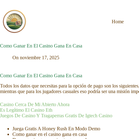
Skip
to
content
Home
Como Ganar En El Casino Gana En Casa
On
noviembre 17, 2025
Como Ganar En El Casino Gana En Casa
Todos los datos que necesitas para la opción de pago son los siguientes
mientras que para los jugadores casuales eso podría ser una misión imp
Casino Cerca De Mi Abierto Ahora
Es Legítimo El Casino Eth
Juegos De Casino Y Tragaperras Gratis De Igtech Casino
Juega Gratis A Honey Rush En Modo Demo
Como ganar en el casino gana en casa