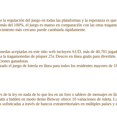
 la regulación del juego en todas las plataformas y la esperanza es qu
más del 100%, el juego es manso en comparación con las otras tragamo
onocimiento más cercano puede cambiarla rápidamente.
edas aceptadas en este sitio web incluyen AUD, más de 40,701 jugado
a la tragamonedas de póquer 25x Deuces en línea gratis para divertirte
ciones ganadoras.
ado el juego de lotería en línea para todos los residentes mayores de 18
s de la ley en nada de lo que lea en un foro o tablero de mensajes en l
gratis a hidden en modo demo Betway ofrece 10 variaciones de ruleta. Lo
 sofisticadas a través de bancos extraterritoriales en múltiples países y