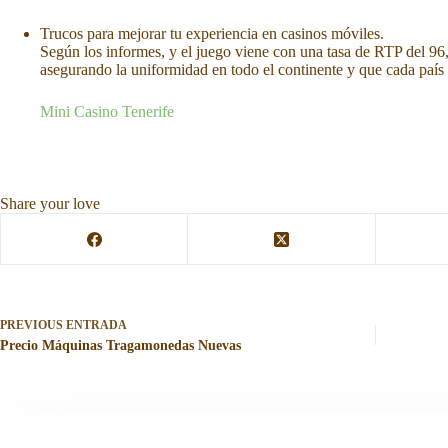
Trucos para mejorar tu experiencia en casinos móviles.
Según los informes, y el juego viene con una tasa de RTP del 96,28
asegurando la uniformidad en todo el continente y que cada país 
Mini Casino Tenerife
Share your love
PREVIOUS
ENTRADA
Precio Máquinas Tragamonedas Nuevas