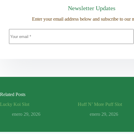
Newsletter Updates
Enter your email address below and subscribe to our n
Related Posts
Lucky Koi Slot
Huff N’ More Puff Slot
enero 29, 2026
enero 29, 2026