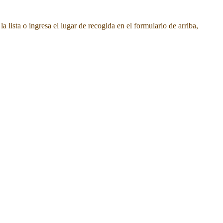
 lista o ingresa el lugar de recogida en el formulario de arriba,