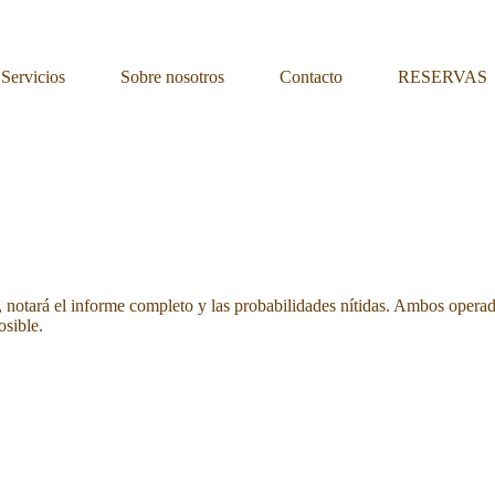
Servicios
Sobre nosotros
Contacto
RESERVAS
, notará el informe completo y las probabilidades nítidas. Ambos operad
osible.