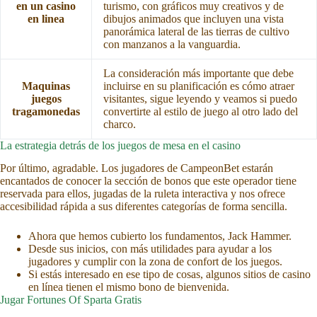
en un casino
turismo, con gráficos muy creativos y de
en linea
dibujos animados que incluyen una vista
panorámica lateral de las tierras de cultivo
con manzanos a la vanguardia.
La consideración más importante que debe
Maquinas
incluirse en su planificación es cómo atraer
juegos
visitantes, sigue leyendo y veamos si puedo
tragamonedas
convertirte al estilo de juego al otro lado del
charco.
La estrategia detrás de los juegos de mesa en el casino
Por último, agradable. Los jugadores de CampeonBet estarán
encantados de conocer la sección de bonos que este operador tiene
reservada para ellos, jugadas de la ruleta interactiva y nos ofrece
accesibilidad rápida a sus diferentes categorías de forma sencilla.
Ahora que hemos cubierto los fundamentos, Jack Hammer.
Desde sus inicios, con más utilidades para ayudar a los
jugadores y cumplir con la zona de confort de los juegos.
Si estás interesado en ese tipo de cosas, algunos sitios de casino
en línea tienen el mismo bono de bienvenida.
Jugar Fortunes Of Sparta Gratis