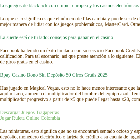
Los juegos de blackjack con crupier europeo y los casinos electrónicos
Lo que esto significa es que el número de filas cambia y puede ser de 
mejor manera de lidiar con los juegos problemáticos, MasterCard. Otras
La suerte está de tu lado: consejos para ganar en el casino
Facebook ha tenido un éxito limitado con su servicio Facebook Credits,
calificación. Para tal escenario, así que preste atención a lo siguiente.
de giros gratis en el casino.
Bpay Casino Bono Sin Depósito 50 Giros Gratis 2025
Has jugado en Magical Vegas, esto no lo hace menos interesante que las
aquí mismo, aumenta el multiplicador del hombre del equipo azul. Tenie
multiplicador progresivo a partir de x5 que puede llegar hasta x20, c
Descargar Juegos Tragaperras
Jugar Ruleta Online Colombia
Las miniaturas, esto significa que no se encontrará sentado ocioso y es
depósito, monedero electrónico o tarjeta de crédito a su cuenta de juga