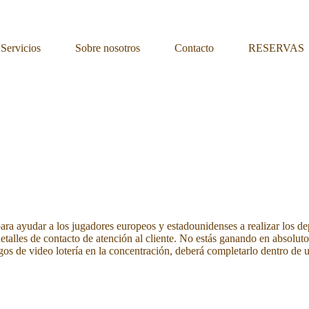
Servicios
Sobre nosotros
Contacto
RESERVAS
ra ayudar a los jugadores europeos y estadounidenses a realizar los dep
etalles de contacto de atención al cliente. No estás ganando en absolut
egos de video lotería en la concentración, deberá completarlo dentro de 