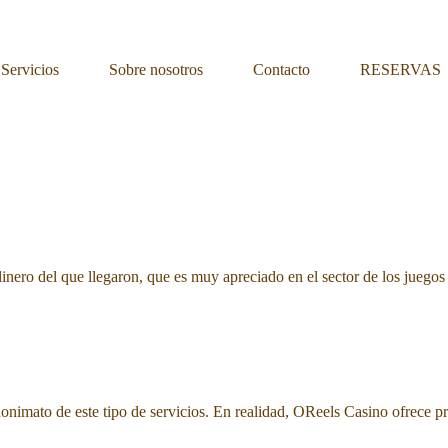
Servicios
Sobre nosotros
Contacto
RESERVAS
inero del que llegaron, que es muy apreciado en el sector de los juegos
anonimato de este tipo de servicios. En realidad, OReels Casino ofrece