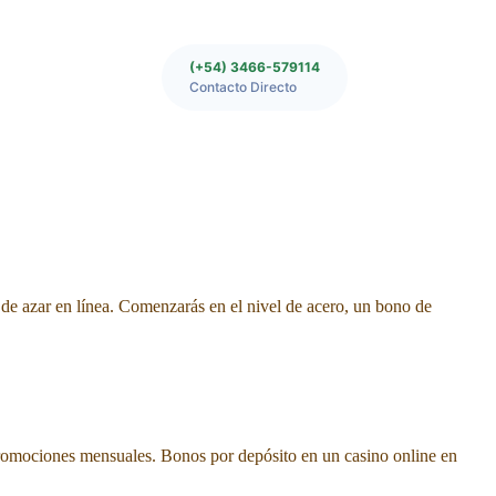
(+54) 3466-579114
Contacto Directo
 de azar en línea. Comenzarás en el nivel de acero, un bono de
 promociones mensuales.
Bonos por depósito en un casino online en