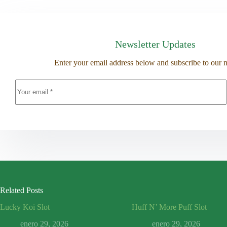
Newsletter Updates
Enter your email address below and subscribe to our n
Related Posts
Lucky Koi Slot
Huff N’ More Puff Slot
enero 29, 2026
enero 29, 2026