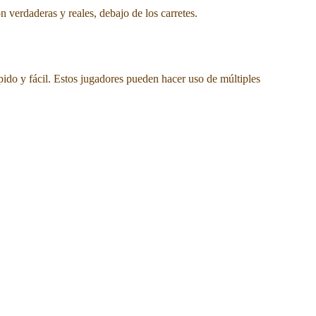
n verdaderas y reales, debajo de los carretes.
pido y fácil. Estos jugadores pueden hacer uso de múltiples