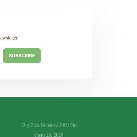
ewsletter
SUBSCRIBE
Big Bass Bonanza 1000 Slot
enero 29, 2026