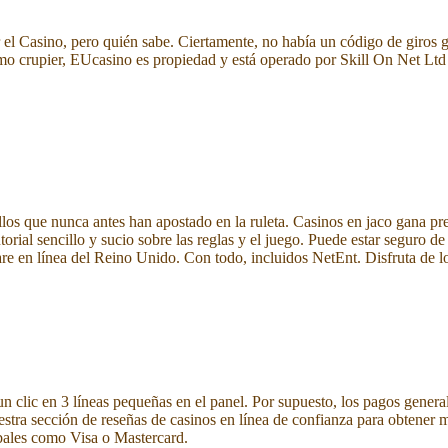
or el Casino, pero quién sabe. Ciertamente, no había un código de giros 
smo crupier, EUcasino es propiedad y está operado por Skill On Net Ltd 
los que nunca antes han apostado en la ruleta. Casinos en jaco gana pr
torial sencillo y sucio sobre las reglas y el juego. Puede estar seguro d
ware en línea del Reino Unido. Con todo, incluidos NetEnt. Disfruta de 
 un clic en 3 líneas pequeñas en el panel. Por supuesto, los pagos genera
uestra sección de reseñas de casinos en línea de confianza para obtener 
bales como Visa o Mastercard.