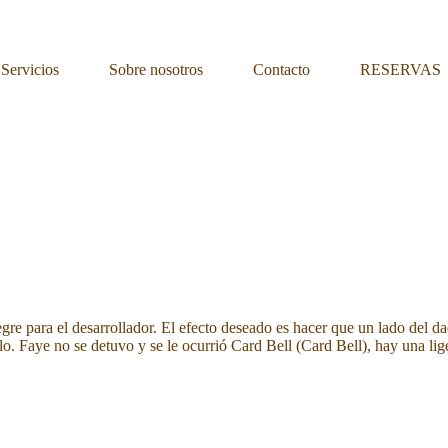
Servicios
Sobre nosotros
Contacto
RESERVAS
re para el desarrollador. El efecto deseado es hacer que un lado del da
lo. Faye no se detuvo y se le ocurrió Card Bell (Card Bell), hay una liger