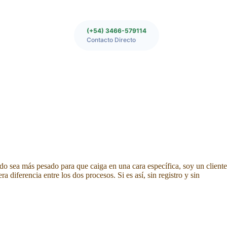
(+54) 3466-579114
Contacto Directo
do sea más pesado para que caiga en una cara específica, soy un cliente
a diferencia entre los dos procesos. Si es así, sin registro y sin