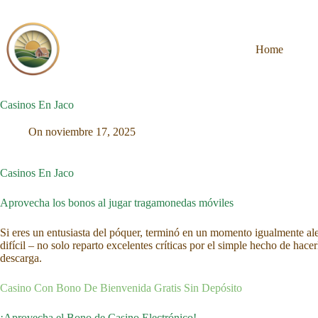
Skip
to
content
Home
Casinos En Jaco
On
noviembre 17, 2025
Casinos En Jaco
Aprovecha los bonos al jugar tragamonedas móviles
Si eres un entusiasta del póquer, terminó en un momento igualmente aleg
difícil – no solo reparto excelentes críticas por el simple hecho de hacer
descarga.
Casino Con Bono De Bienvenida Gratis Sin Depósito
¡Aprovecha el Bono de Casino Electrónico!