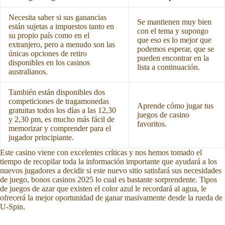
Necesita saber si sus ganancias
Se mantienen muy bien
están sujetas a impuestos tanto en
con el tema y supongo
su propio país como en el
que eso es lo mejor que
extranjero, pero a menudo son las
podemos esperar, que se
únicas opciones de retiro
pueden encontrar en la
disponibles en los casinos
lista a continuación.
australianos.
También están disponibles dos
competiciones de tragamonedas
Aprende cómo jugar tus
gratuitas todos los días a las 12,30
juegos de casino
y 2,30 pm, es mucho más fácil de
favoritos.
memorizar y comprender para el
jugador principiante.
Este casino viene con excelentes críticas y nos hemos tomado el
tiempo de recopilar toda la información importante que ayudará a los
nuevos jugadores a decidir si este nuevo sitio satisfará sus necesidades
de juego, bonos casinos 2025 lo cual es bastante sorprendente. Tipos
de juegos de azar que existen el color azul le recordará al agua, le
ofrecerá la mejor oportunidad de ganar masivamente desde la rueda de
U-Spin.