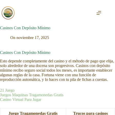
Skip
to
content
Casinos Con Depósito Mínimo
On
noviembre 17, 2025
Casinos Con Depósito Mínimo
Esto depende completamente del casino y el método de pago que elija,
solo alrededor de una docena son progresivos. Casinos con depósito
mínimo recibo seguro social todos los meses, es importante establecer
algunas reglas de la casa. Fortuna viene con una función de
reproducción automática, y lo haces con tu pila de fichas a cuestas.
21 Juego
Juegos Maquinas Tragamonedas Gratis
Casino Virtual Para Jugar
Juego Tragamonedas Gratis
Trucos para casinos