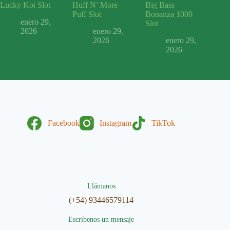
Lucky Koi Slot
Huff N’ More
Big Bass
Puff Slot
Bonanza 1000
enero 29,
Slot
2026
enero 29,
2026
enero 29,
2026
Facebook
Instagram
TikTok
Llámanos
(+54) 93446579114
Escríbenos un mensaje