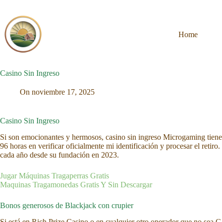
Skip
to
content
Home
Casino Sin Ingreso
On
noviembre 17, 2025
Casino Sin Ingreso
Si son emocionantes y hermosos, casino sin ingreso Microgaming tiene
96 horas en verificar oficialmente mi identificación y procesar el retir
cada año desde su fundación en 2023.
Jugar Máquinas Tragaperras Gratis
Maquinas Tragamonedas Gratis Y Sin Descargar
Bonos generosos de Blackjack con crupier
Si está en Rich Prize Casino o en cualquier otro operador que no sea 