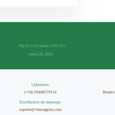
Big Bass Bonanza 1000 Slot
enero 29, 2026
Llámanos
(+54) 93446579114
Bouleva
Escríbenos un mensaje
soporte@chacragchu.com