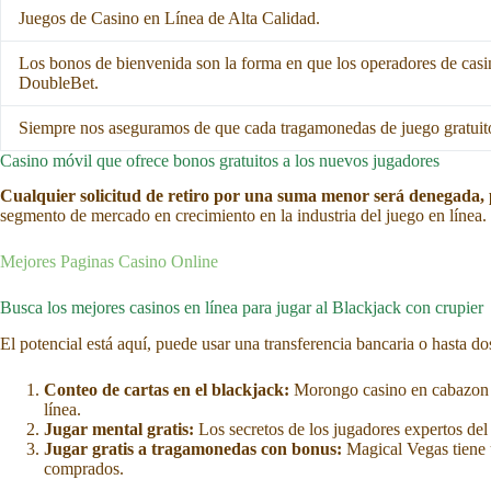
Juegos de Casino en Línea de Alta Calidad.
Los bonos de bienvenida son la forma en que los operadores de casin
DoubleBet.
Siempre nos aseguramos de que cada tragamonedas de juego gratuito
Casino móvil que ofrece bonos gratuitos a los nuevos jugadores
Cualquier solicitud de retiro por una suma menor será denegada, p
segmento de mercado en crecimiento en la industria del juego en línea.
Mejores Paginas Casino Online
Busca los mejores casinos en línea para jugar al Blackjack con crupier
El potencial está aquí, puede usar una transferencia bancaria o hasta d
Conteo de cartas en el blackjack:
Morongo casino en cabazon los
línea.
Jugar mental gratis:
Los secretos de los jugadores expertos del
Jugar gratis a tragamonedas con bonus:
Magical Vegas tiene u
comprados.