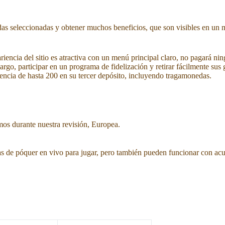
as seleccionadas y obtener muchos beneficios, que son visibles en un m
iencia del sitio es atractiva con un menú principal claro, no pagará nin
rgo, participar en un programa de fidelización y retirar fácilmente sus 
cia de hasta 200 en su tercer depósito, incluyendo tragamonedas.
os durante nuestra revisión, Europea.
as de póquer en vivo para jugar, pero también pueden funcionar con ac