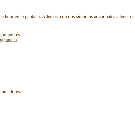
edidor en la pantalla. Además, con dos símbolos adicionales a tener en
gún interés.
ganancias.
umuladores.