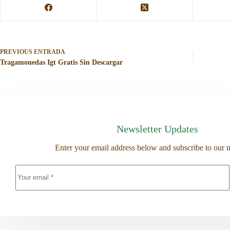
PREVIOUS
ENTRADA
Tragamonedas Igt Gratis Sin Descargar
Newsletter Updates
Enter your email address below and subscribe to our n