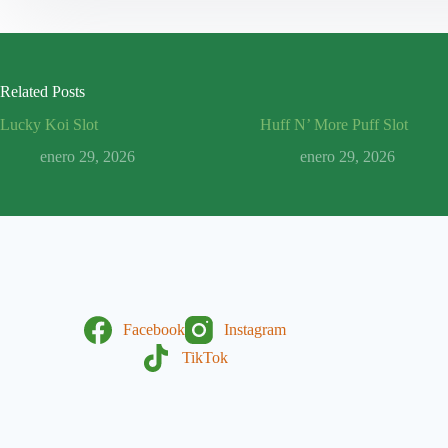
Related Posts
Lucky Koi Slot
Huff N’ More Puff Slot
enero 29, 2026
enero 29, 2026
Facebook
Instagram
TikTok