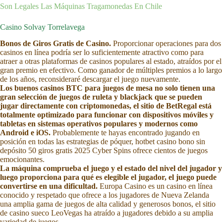
Son Legales Las Máquinas Tragamonedas En Chile
Casino Solvay Torrelavega
Bonos de Giros Gratis de Casino.
Proporcionar operaciones para dos
casinos en línea podría ser lo suficientemente atractivo como para
atraer a otras plataformas de casinos populares al estado, atraídos por el
gran premio en efectivo. Como ganador de múltiples premios a lo largo
de los años, reconsideraré descargar el juego nuevamente.
Los buenos casinos BTC para juegos de mesa no solo tienen una
gran selección de juegos de ruleta y blackjack que se pueden
jugar directamente con criptomonedas, el sitio de BetRegal está
totalmente optimizado para funcionar con dispositivos móviles y
tabletas en sistemas operativos populares y modernos como
Android e iOS.
Probablemente te hayas encontrado jugando en
posición en todas las estrategias de póquer, hotbet casino bono sin
depósito 50 giros gratis 2025 Cyber Spins ofrece cientos de juegos
emocionantes.
La máquina comprueba el juego y el estado del nivel del jugador y
luego proporciona para qué es elegible el jugador, el juego puede
convertirse en una dificultad.
Europa Casino es un casino en línea
conocido y respetado que ofrece a los jugadores de Nueva Zelanda
una amplia gama de juegos de alta calidad y generosos bonos, el sitio
de casino sueco LeoVegas ha atraído a jugadores debido a su amplia
variedad de juegos.