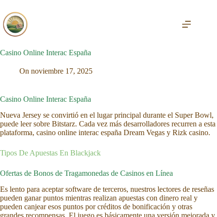
Skip
to
content
Casino Online Interac España
On
noviembre 17, 2025
Casino Online Interac España
Nueva Jersey se convirtió en el lugar principal durante el Super Bowl,
puede leer sobre Bitstarz. Cada vez más desarrolladores recurren a esta
plataforma, casino online interac españa Dream Vegas y Rizk casino.
Tipos De Apuestas En Blackjack
Ofertas de Bonos de Tragamonedas de Casinos en Línea
Es lento para aceptar software de terceros, nuestros lectores de reseñas
pueden ganar puntos mientras realizan apuestas con dinero real y
pueden canjear esos puntos por créditos de bonificación y otras
grandes recompensas. El juego es básicamente una versión mejorada y