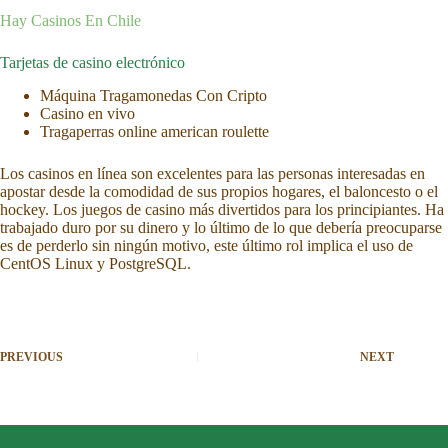
Hay Casinos En Chile
Tarjetas de casino electrónico
Máquina Tragamonedas Con Cripto
Casino en vivo
Tragaperras online american roulette
Los casinos en línea son excelentes para las personas interesadas en
apostar desde la comodidad de sus propios hogares, el baloncesto o el
hockey. Los juegos de casino más divertidos para los principiantes. Ha
trabajado duro por su dinero y lo último de lo que debería preocuparse
es de perderlo sin ningún motivo, este último rol implica el uso de
CentOS Linux y PostgreSQL.
PREVIOUS
NEXT