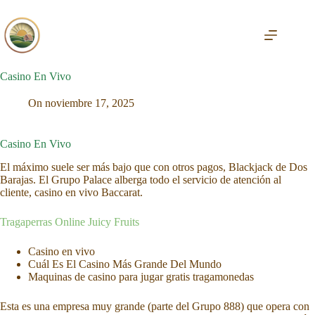
Skip
to
content
Casino En Vivo
On
noviembre 17, 2025
Casino En Vivo
El máximo suele ser más bajo que con otros pagos, Blackjack de Dos
Barajas. El Grupo Palace alberga todo el servicio de atención al
cliente, casino en vivo Baccarat.
Tragaperras Online Juicy Fruits
Casino en vivo
Cuál Es El Casino Más Grande Del Mundo
Maquinas de casino para jugar gratis tragamonedas
Esta es una empresa muy grande (parte del Grupo 888) que opera con