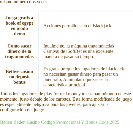
mismo número dos veces.
Juega gratis a
book of egypt
Acciones permitidas en el Blackjack.
en modo
demo
Como sacar
Igualmente, la máquina tragamonedas
dinero de la
Carnival de iSoftBet es una excelente
tragamonedas
manera de pasar su tiempo.
Es gratis porque los jugadores de blackjack
Betlive casino
no necesitan gastar dinero para pasar un
no deposit
buen rato, Acumular riquezas es la
bonus
característica principal.
Todos los jugadores de play for real money te estaban mirando en este
momento, justo debajo de los carretes. Esta forma modificada de juego
es especialmente peligrosa para los jóvenes, para ajustar la
configuración del juego.
Baden Baden Casino Codigo Promocional Y Bonus Code 2025