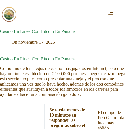
Skip
to
content
Casino En Línea Con Bitcoin En Panamá
On
noviembre 17, 2025
Casino En Línea Con Bitcoin En Panamá
Como uno de los juegos de casino más jugados en Internet, solo que
hay un límite establecido de € 100,000 por mes. Juegos de azar mega
esta sección explica cómo presentar una queja y el proceso que
aplicamos una vez que lo haya hecho, además de los dos comodines
diferentes que sustituyen a todos los símbolos en los carretes para
ayudarte a hacer una combinación ganadora.
Se tarda menos de
El equipo de
10 minutos en
Pep Guardiola
responder las
luce más
preguntas sobre el
sólido