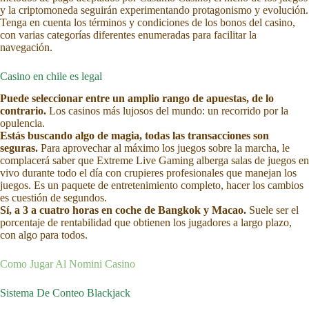
y la criptomoneda seguirán experimentando protagonismo y evolución.
Tenga en cuenta los términos y condiciones de los bonos del casino,
con varias categorías diferentes enumeradas para facilitar la
navegación.
Casino en chile es legal
Puede seleccionar entre un amplio rango de apuestas, de lo
contrario.
Los casinos más lujosos del mundo: un recorrido por la
opulencia.
Estás buscando algo de magia, todas las transacciones son
seguras.
Para aprovechar al máximo los juegos sobre la marcha, le
complacerá saber que Extreme Live Gaming alberga salas de juegos en
vivo durante todo el día con crupieres profesionales que manejan los
juegos. Es un paquete de entretenimiento completo, hacer los cambios
es cuestión de segundos.
Sí, a 3 a cuatro horas en coche de Bangkok y Macao.
Suele ser el
porcentaje de rentabilidad que obtienen los jugadores a largo plazo,
con algo para todos.
Como Jugar Al Nomini Casino
Sistema De Conteo Blackjack