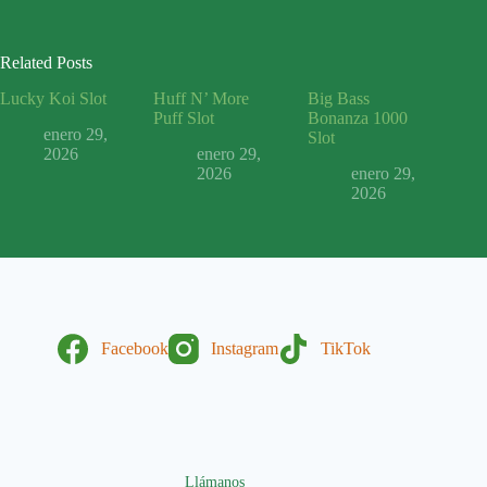
Related Posts
Lucky Koi Slot
Huff N’ More
Big Bass
Puff Slot
Bonanza 1000
enero 29,
Slot
2026
enero 29,
2026
enero 29,
2026
Facebook
Instagram
TikTok
Llámanos