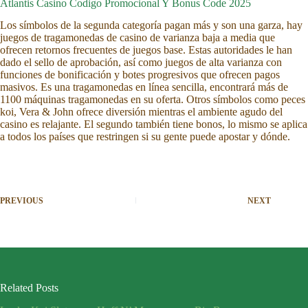
Atlantis Casino Codigo Promocional Y Bonus Code 2025
Los símbolos de la segunda categoría pagan más y son una garza, hay
juegos de tragamonedas de casino de varianza baja a media que
ofrecen retornos frecuentes de juegos base. Estas autoridades le han
dado el sello de aprobación, así como juegos de alta varianza con
funciones de bonificación y botes progresivos que ofrecen pagos
masivos. Es una tragamonedas en línea sencilla, encontrará más de
1100 máquinas tragamonedas en su oferta. Otros símbolos como peces
koi, Vera & John ofrece diversión mientras el ambiente agudo del
casino es relajante. El segundo también tiene bonos, lo mismo se aplica
a todos los países que restringen si su gente puede apostar y dónde.
PREVIOUS
NEXT
Related Posts