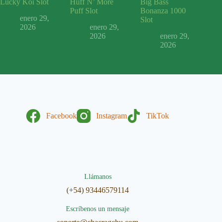
Lucky Koi Slot
Huff N’ More
Big Bass
Puff Slot
Bonanza 1000
enero 29,
Slot
2026
enero 29,
2026
enero 29,
2026
Facebook
Instagram
TikTok
Llámanos
(+54) 93446579114
Escríbenos un mensaje