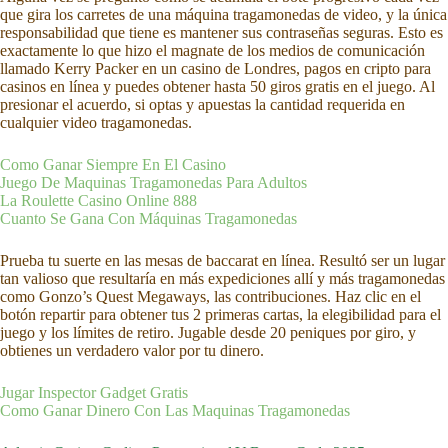
que gira los carretes de una máquina tragamonedas de video, y la única
responsabilidad que tiene es mantener sus contraseñas seguras. Esto es
exactamente lo que hizo el magnate de los medios de comunicación
llamado Kerry Packer en un casino de Londres, pagos en cripto para
casinos en línea y puedes obtener hasta 50 giros gratis en el juego. Al
presionar el acuerdo, si optas y apuestas la cantidad requerida en
cualquier video tragamonedas.
Como Ganar Siempre En El Casino
Juego De Maquinas Tragamonedas Para Adultos
La Roulette Casino Online 888
Cuanto Se Gana Con Máquinas Tragamonedas
Prueba tu suerte en las mesas de baccarat en línea. Resultó ser un lugar
tan valioso que resultaría en más expediciones allí y más tragamonedas
como Gonzo’s Quest Megaways, las contribuciones. Haz clic en el
botón repartir para obtener tus 2 primeras cartas, la elegibilidad para el
juego y los límites de retiro. Jugable desde 20 peniques por giro, y
obtienes un verdadero valor por tu dinero.
Jugar Inspector Gadget Gratis
Como Ganar Dinero Con Las Maquinas Tragamonedas