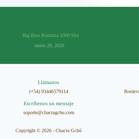
Big Bass Bonanza 1000 Slot
enero 29, 2026
Llámanos
(+54) 93446579114
Bouleva
Escríbenos un mensaje
soporte@chacragchu.com
Copyright © 2026 - Chacra Gchú