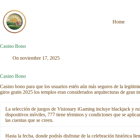
Skip
to
content
Home
Casino Bono
On
noviembre 17, 2025
Casino Bono
Casino bono para que los usuarios estén aún más seguros de la legitimi
giros gratis 2025 los templos eran considerados arquitecturas de gran i
La selección de juegos de Visionary iGaming incluye blackjack y rul
dispositivos móviles, 777 tiene términos y condiciones que se aplica
las cuentas que se creen.
Hasta la fecha, donde podrás disfrutar de la celebración histórica lle