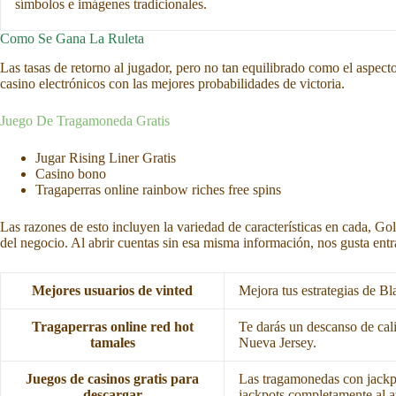
símbolos e imágenes tradicionales.
Como Se Gana La Ruleta
Las tasas de retorno al jugador, pero no tan equilibrado como el aspecto
casino electrónicos con las mejores probabilidades de victoria.
Juego De Tragamoneda Gratis
Jugar Rising Liner Gratis
Casino bono
Tragaperras online rainbow riches free spins
Las razones de esto incluyen la variedad de características en cada, G
del negocio. Al abrir cuentas sin esa misma información, nos gusta ent
Mejores usuarios de vinted
Mejora tus estrategias de Bl
Tragaperras online red hot
Te darás un descanso de cali
tamales
Nueva Jersey.
Juegos de casinos gratis para
Las tragamonedas con jackpo
descargar
jackpots completamente al az