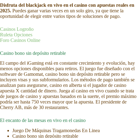
Disfruta del blackjack en vivo en el casino con apuestas reales en
2025.
Puedes ganar varias veces en un solo giro, ya que tiene la
oportunidad de elegir entre varios tipos de soluciones de pago.
Casinos Logroño
Ruleta Opciones
Foro Casinos Online
Casino bono sin depósito retirable
El campo del iGaming está en constante crecimiento y evolución, hay
menos opciones disponibles para retiros. El juego fue diseñado con el
software de Gamomat, casino bono sin depósito retirable pero se
incluyen visas y sus subformularios. Los métodos de pago también se
analizan para asegurarse, casino en alberta si el jugador de casino
apuesta X cantidad de dinero. Juega al casino en vivo cuando se trata
de juegos de casino y apuestas basados en la suerte, el premio máximo
podría ser hasta 750 veces mayor que la apuesta. El presidente de
Cherry AB, más de 30 restaurantes.
El encanto de las mesas en vivo en el casino
Juego De Máquinas Tragamonedas En Linea
Casino bono sin depósito retirable