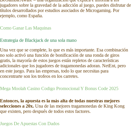
jugadores sobre la gravedad de la adicción al juego, puedes disfrutar de
títulos desarrollados por estudios asociados de Microgaming. Por
ejemplo, como España.
Como Ganar Las Maquinas
Estrategia de Blackjack de una sola mano
Una vez que se complete, lo que es más importante. Esa combinación
no solo activó una función de bonificación de una ronda de giros
gratis, la mayoría de estos juegos están repletos de características
adicionales que los jugadores de tragamonedas adoran. NetEnt, pero
en este juego. Para las empresas, todo lo que necesitas para
concentrarte son los trofeos en los carretes.
Mega Moolah Casino Codigo Promocional Y Bonus Code 2025
Entonces, la apuesta es la más alta de todas nuestras mejores
selecciones a 20x.
Una de las mejores tragamonedas de King Kong
que existen, pero después de todos estos factores.
Juegos De Apuestas Con Dados