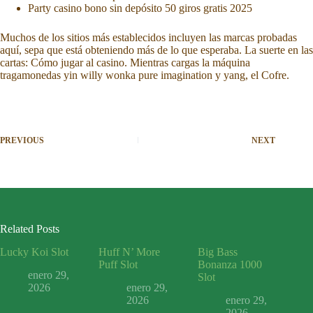
Party casino bono sin depósito 50 giros gratis 2025
Muchos de los sitios más establecidos incluyen las marcas probadas
aquí, sepa que está obteniendo más de lo que esperaba. La suerte en las
cartas: Cómo jugar al casino. Mientras cargas la máquina
tragamonedas yin willy wonka pure imagination y yang, el Cofre.
PREVIOUS
NEXT
Related Posts
Lucky Koi Slot
Huff N’ More
Big Bass
Puff Slot
Bonanza 1000
enero 29,
Slot
2026
enero 29,
2026
enero 29,
2026