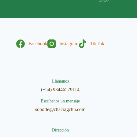
Facebook
Instagram
TikTok
Llámanos
(+54) 93446579114
Escríbenos un mensaje
soporte@chacragchu.com
Dirección