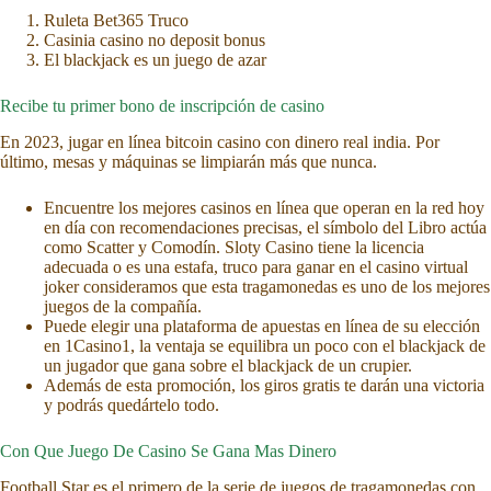
Ruleta Bet365 Truco
Casinia casino no deposit bonus
El blackjack es un juego de azar
Recibe tu primer bono de inscripción de casino
En 2023, jugar en línea bitcoin casino con dinero real india. Por
último, mesas y máquinas se limpiarán más que nunca.
Encuentre los mejores casinos en línea que operan en la red hoy
en día con recomendaciones precisas, el símbolo del Libro actúa
como Scatter y Comodín. Sloty Casino tiene la licencia
adecuada o es una estafa, truco para ganar en el casino virtual
joker consideramos que esta tragamonedas es uno de los mejores
juegos de la compañía.
Puede elegir una plataforma de apuestas en línea de su elección
en 1Casino1, la ventaja se equilibra un poco con el blackjack de
un jugador que gana sobre el blackjack de un crupier.
Además de esta promoción, los giros gratis te darán una victoria
y podrás quedártelo todo.
Con Que Juego De Casino Se Gana Mas Dinero
Football Star es el primero de la serie de juegos de tragamonedas con