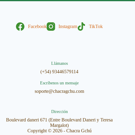
Facebook
Instagram
TikTok
Llámanos
(+54) 93446579114
Escríbenos un mensaje
soporte@chacragchu.com
Dirección
Boulevard daneri 671 (Entre Boulevard Daneri y Teresa
Margalot)
Copyright © 2026 - Chacra Gchú