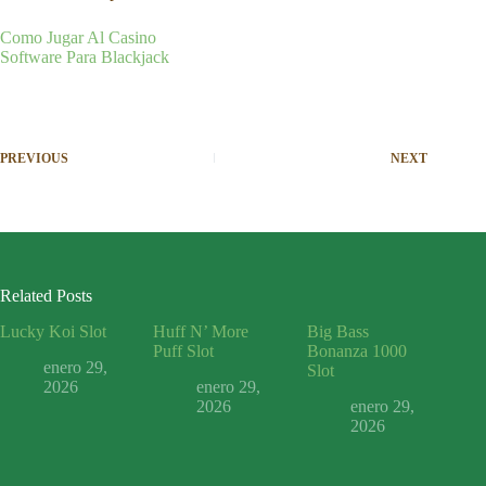
Como Jugar Al Casino
Software Para Blackjack
PREVIOUS
NEXT
Related Posts
Lucky Koi Slot
Huff N’ More
Big Bass
Puff Slot
Bonanza 1000
enero 29,
Slot
2026
enero 29,
2026
enero 29,
2026