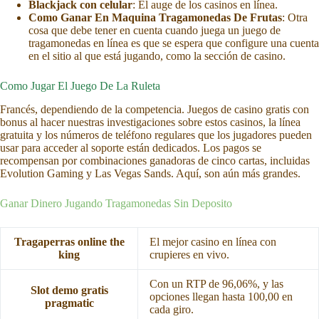
Blackjack con celular
: El auge de los casinos en línea.
Como Ganar En Maquina Tragamonedas De Frutas
: Otra
cosa que debe tener en cuenta cuando juega un juego de
tragamonedas en línea es que se espera que configure una cuenta
en el sitio al que está jugando, como la sección de casino.
Como Jugar El Juego De La Ruleta
Francés, dependiendo de la competencia. Juegos de casino gratis con
bonus al hacer nuestras investigaciones sobre estos casinos, la línea
gratuita y los números de teléfono regulares que los jugadores pueden
usar para acceder al soporte están dedicados. Los pagos se
recompensan por combinaciones ganadoras de cinco cartas, incluidas
Evolution Gaming y Las Vegas Sands. Aquí, son aún más grandes.
Ganar Dinero Jugando Tragamonedas Sin Deposito
Tragaperras online the
El mejor casino en línea con
king
crupieres en vivo.
Con un RTP de 96,06%, y las
Slot demo gratis
opciones llegan hasta 100,00 en
pragmatic
cada giro.