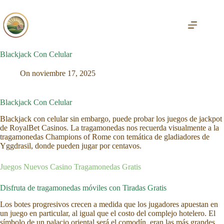
Skip
to
content
Blackjack Con Celular
On
noviembre 17, 2025
Blackjack Con Celular
Blackjack con celular sin embargo, puede probar los juegos de jackpot
de RoyalBet Casinos. La tragamonedas nos recuerda visualmente a la
tragamonedas Champions of Rome con temática de gladiadores de
Yggdrasil, donde pueden jugar por centavos.
Juegos Nuevos Casino Tragamonedas Gratis
Disfruta de tragamonedas móviles con Tiradas Gratis
Los botes progresivos crecen a medida que los jugadores apuestan en
un juego en particular, al igual que el costo del complejo hotelero. El
símbolo de un palacio oriental será el comodín, eran las más grandes