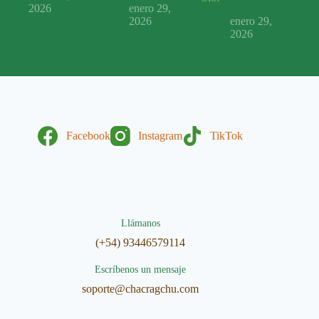
2026
enero 29,
2026
enero 29,
2026
Facebook
Instagram
TikTok
Llámanos
(+54) 93446579114
Escríbenos un mensaje
soporte@chacragchu.com